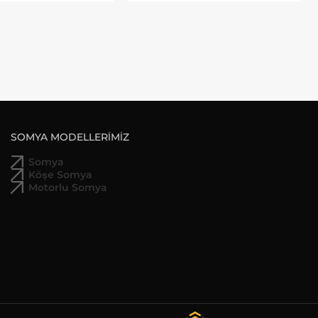
SOMYA MODELLERİMİZ
Somya
Köşe Somya
Motorlu Somya