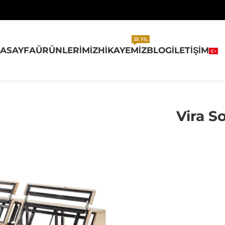
25. YIL
ASAYFA
ÜRÜNLERIMIZ
HIKAYEMIZ
BLOG
İLETIŞIM
Vira 