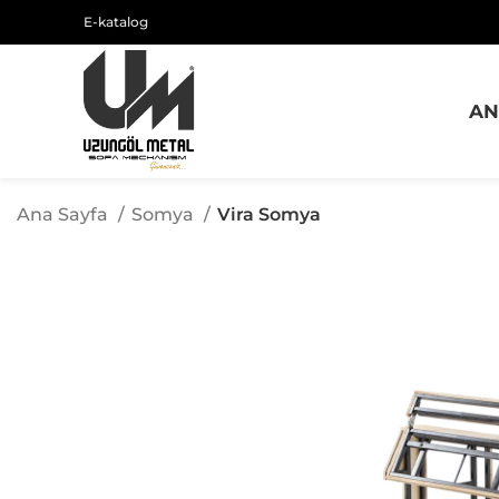
E-katalog
AN
Ana Sayfa
Somya
Vira Somya