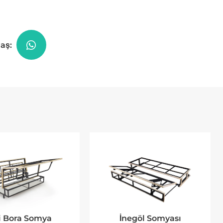
aş:
li Bora Somya
İnegöl Somyası