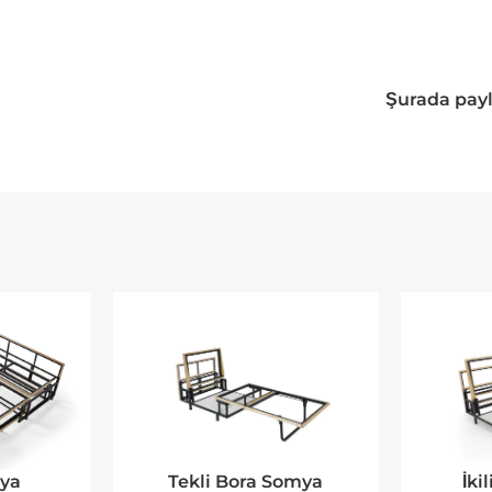
Şurada payl
ya
Tekli Bora Somya
İki